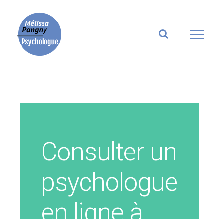
Skip
to
content
Consulter un
psychologue
en ligne à