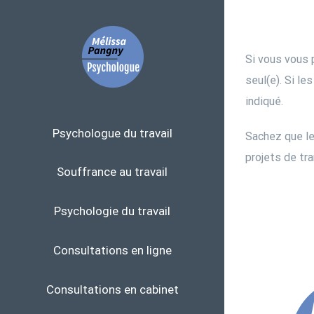
Skip
to
content
Si vous vous 
seul(e). Si l
indiqué.
Psychologue du travail
Sachez que le
projets de tr
Souffrance au travail
Psychologie du travail
Consultations en ligne
Consultations en cabinet